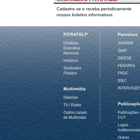
Cadastre-se e receba periodicamente
nossos boletins informativos.
FITRATELP
Parceiros
Diretoria
ANAPAR
Executiva
DIAP
Nacional
DIEESE
Histórico
FENAPAS
Sindicatos
Filiados
FNDC
IDEC
INTERVOZE
Multimídia
Galerias
Publicaçõ
TV / Rádio
Outros canais
Publicações
de Multimidia
CUT
Logos
Institucionais
Outras