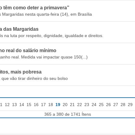
o têm como deter a primavera”
Margaridas nesta quarta-feira (14), em Brasília
ha das Margaridas
 na luta por respeito, dignidade, igualdade e direitos.
o real do salário mínimo
anho real. Medida vai impactar quase 150(...)
itos, mais pobresa
 que vão tirar dinheiro do seu bolso
1
12
13
14
15
16
17
18
19
20
21
22
23
24
25
26
27
28
29
365 a 380 de 1741 Ítens