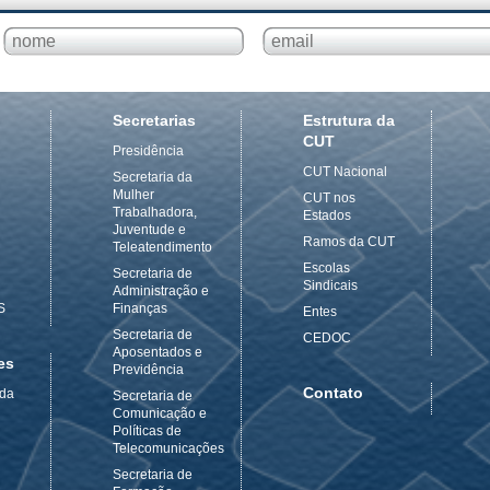
Secretarias
Estrutura da
CUT
Presidência
CUT Nacional
Secretaria da
Mulher
CUT nos
Trabalhadora,
Estados
Juventude e
Ramos da CUT
Teleatendimento
Escolas
Secretaria de
Sindicais
Administração e
S
Finanças
Entes
Secretaria de
CEDOC
Aposentados e
es
Previdência
Contato
 da
Secretaria de
Comunicação e
Políticas de
Telecomunicações
Secretaria de