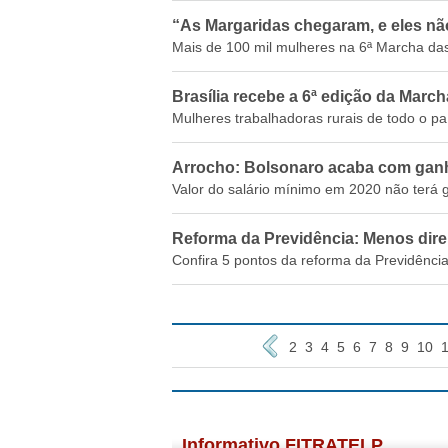
“As Margaridas chegaram, e eles nã
Mais de 100 mil mulheres na 6ª Marcha das 
Brasília recebe a 6ª edição da Marc
Mulheres trabalhadoras rurais de todo o país
Arrocho: Bolsonaro acaba com ganh
Valor do salário mínimo em 2020 não terá g
Reforma da Previdência: Menos dire
Confira 5 pontos da reforma da Previdência
2
3
4
5
6
7
8
9
10
1
Informativo FITRATELP