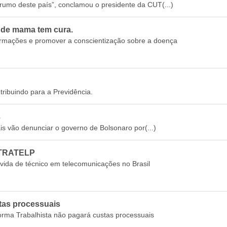
umo deste país”, conclamou o presidente da CUT(...)
 de mama tem cura.
formações e promover a conscientização sobre a doença
ribuindo para a Previdência.
3
ais vão denunciar o governo de Bolsonaro por(...)
ITRATELP
a vida de técnico em telecomunicações no Brasil
stas processuais
rma Trabalhista não pagará custas processuais