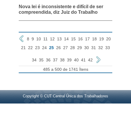
Nova lei é inconsistente e difícil de ser
compreendida, diz Juiz do Trabalho
8
9
10
11
12
13
14
15
16
17
18
19
20
21
22
23
24
25
26
27
28
29
30
31
32
33
34
35
36
37
38
39
40
41
42
485 a 500 de 1741 Ítens
Copyright © CUT Central Única dos Trabalhadores