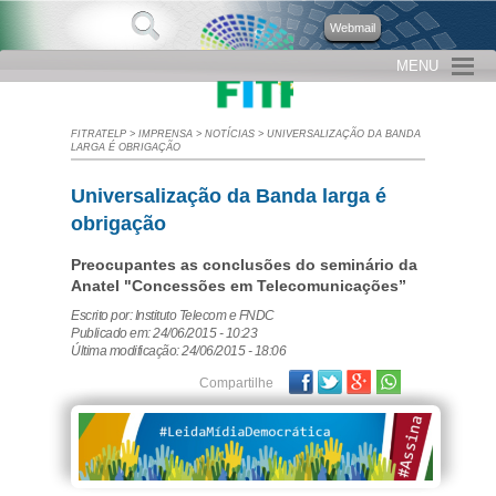
Webmail
MENU
FITRATELP
>
IMPRENSA
>
NOTÍCIAS
>
UNIVERSALIZAÇÃO DA BANDA
LARGA É OBRIGAÇÃO
Universalização da Banda larga é
obrigação
Preocupantes as conclusões do seminário da
Anatel "Concessões em Telecomunicações”
Escrito por: Instituto Telecom e FNDC
Publicado em: 24/06/2015 - 10:23
Última modificação: 24/06/2015 - 18:06
Facebook
Twitter
Google Plus
Compartilhe