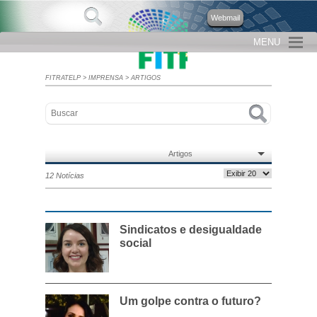
Webmail
MENU
FITRATELP
>
IMPRENSA
>
ARTIGOS
Artigos
12 Notícias
Sindicatos e desigualdade
social
Um golpe contra o futuro?