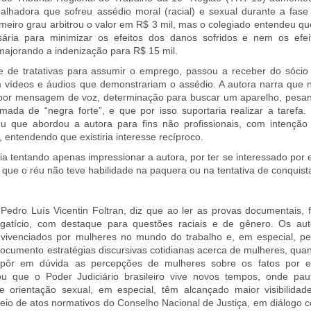
alhadora que sofreu assédio moral (racial) e sexual durante a fase
imeiro grau arbitrou o valor em R$ 3 mil, mas o colegiado entendeu qu
sária para minimizar os efeitos dos danos sofridos e nem os efei
 majorando a indenização para R$ 15 mil.
e de tratativas para assumir o emprego, passou a receber do sócio
vídeos e áudios que demonstrariam o assédio. A autora narra que 
 por mensagem de voz, determinação para buscar um aparelho, pesa
ada de “negra forte”, e que por isso suportaria realizar a tarefa.
eu que abordou a autora para fins não profissionais, com intenção
entendendo que existiria interesse recíproco.
ia tentando apenas impressionar a autora, por ter se interessado por e
 que o réu não teve habilidade na paquera ou na tentativa de conquis
edro Luís Vicentin Foltran, diz que ao ler as provas documentais, f
egatício, com destaque para questões raciais e de gênero. Os aut
 vivenciados por mulheres no mundo do trabalho e, em especial, pe
 documento estratégias discursivas cotidianas acerca de mulheres, qua
 ou pôr em dúvida as percepções de mulheres sobre os fatos por e
ou que o Poder Judiciário brasileiro vive novos tempos, onde pau
 e orientação sexual, em especial, têm alcançado maior visibilidad
meio de atos normativos do Conselho Nacional de Justiça, em diálogo 