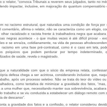
o o relator, “convoca Tribunais a reverem seus julgados, tanto no mér
dendo impactar, inclusive, em majoração do quantum compensatório
em no racismo estrutural, que naturaliza uma condição de força por 
 comentário, afirma o relator, não se caracteriza como um elogio, c
 olhar racializado e racista frente à trabalhadora negra que acabara
as negras acontece - o que muitas vezes é até difícil provar - ev
ções e se enraíza, cotidianamente, na vida de pessoas afrodescenden
o racismo em uma fase pré-contratual, como é o caso em tela, pod
tos psíquicos que podem perdurar por tempo indeterminado, 
lizados de saúde, revela o magistrado.
a que a naturalidade com que o sócio da empresa relata, confessa
pria defesa chega a ser acintosa, considerando inclusive que, naqu
abalho, após um processo seletivo. Não se trata do teor do vídeo ou
lhadora, como tentativa de minimizar a gravidade dos fatos, “mas,
a uma mulher que, necessitando manter sua sobrevivência, acabara
 trabalho e se viu conduzida a estabelecer um diálogo remoto com 
ria de descanso”.
a a gravidade dos fatos e a confissão, o relator considerou devid