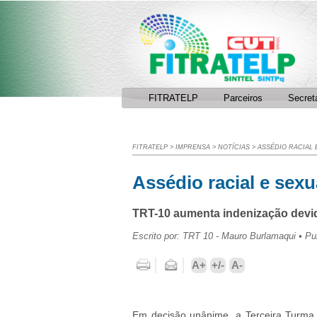
Facebook
RSS
FITRATELP
Parceiros
Secret
FITRATELP
>
IMPRENSA
>
NOTÍCIAS
>
ASSÉDIO RACIAL 
Assédio racial e sexu
TRT-10 aumenta indenização devida
Escrito por: TRT 10 - Mauro Burlamaqui • Pu
Imprimir
Enviar por e-mail
A+
+/-
A-
Em decisão unânime, a Terceira Turma