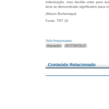
indenização, mas decidiu votar para au
teria se demonstrado significativo para 
(Mauro Burlamaqui)
Fonte: TRT 10
TAGs Relacionadas:
#assedio
#FITRATELP
Conteúdo Relacionado
07/08/2026 - Notícias
Trabalhadores da Oi apro
07/08/2026 - Notícias