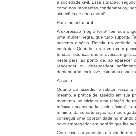
a sociedade civil. Essa situação, segund
como nos montantes condenatórios, po
situações de dano moral”.
Racismo estrutural
A expressão "negra forte" tem sua orig
uma mulher negra, que tudo suporta. Tal
sustenta o sócio. Revela, na verdade, o
contratar. Quando o racismo com pesso
feridas históricas que atravessam gera
neste país, ao ponto de, ao aparecer 
reacender ou desencadear sofrimen
demandarão, inclusive, cuidados especia
Assédio
Quanto ao assédio, o relator ressalt
mesmo, a prática de assédio em sua pró
momento, se iniciava uma relação de tr
música encaminhados pelo sócio à traba
mínimo, da importunação na madrugada 
conseguir uma oportunidade no mundo do
novo empregador em horário que lhe se
Com esses argumentos e levando em cont