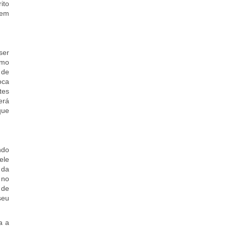
ito
 em
ser
omo
 de
oca
tes
erá
que
ndo
ele
 da
 no
 de
seu
a a