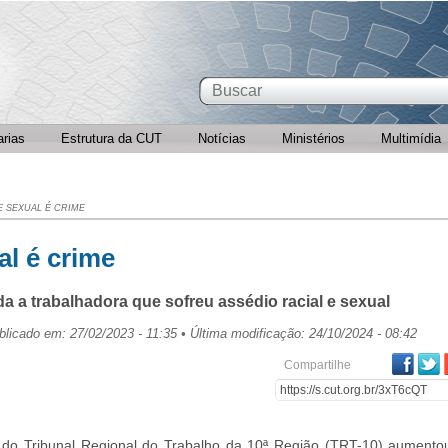
arias
Estrutura da CUT
Notícias
Ministérios
Multimídia
E SEXUAL É CRIME
al é crime
 a trabalhadora que sofreu assédio racial e sexual
blicado em: 27/02/2023 - 11:35 • Última modificação: 24/10/2024 - 08:42
Fa
Compartilhe
 do Tribunal Regional do Trabalho da 10ª Região (TRT-10) aumento