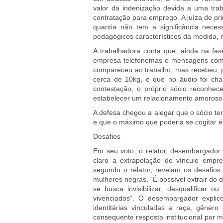
valor da indenização devida a uma trab
contratação para emprego. A juíza de pr
quantia não tem a significância neces
pedagógicos característicos da medida,
A trabalhadora conta que, ainda na fas
empresa telefonemas e mensagens com 
compareceu ao trabalho, mas recebeu,
cerca de 10kg, e que no áudio foi cham
contestação, o próprio sócio reconhec
estabelecer um relacionamento amoroso, 
A defesa chegou a alegar que o sócio ter
e que o máximo que poderia se cogitar é
Desafios
Em seu voto, o relator, desembargador P
claro a extrapolação do vínculo empr
segundo o relator, revelam os desafios
mulheres negras. “É possível extrair do
se busca invisibilizar, desqualificar
vivenciados”. O desembargador explic
identitárias vinculadas a raça, gênero
consequente resposta institucional por 