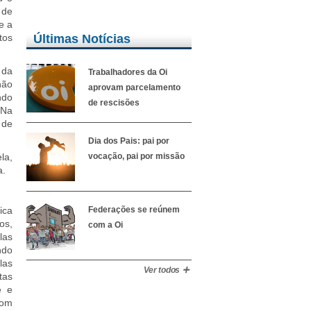
 de
e a
tos
Últimas Notícias
 da
Trabalhadores da Oi
não
aprovam parcelamento
ndo
de rescisões
 Na
 de
Dia dos Pais: pai por
la,
vocação, pai por missão
ta.
ica
Federações se reúnem
os,
com a Oi
las
ndo
las
Ver todos
tas
e e
com