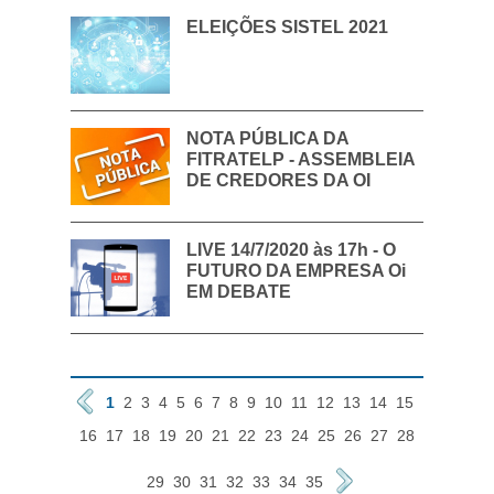
ELEIÇÕES SISTEL 2021
NOTA PÚBLICA DA
FITRATELP - ASSEMBLEIA
DE CREDORES DA OI
LIVE 14/7/2020 às 17h - O
FUTURO DA EMPRESA Oi
EM DEBATE
1
2
3
4
5
6
7
8
9
10
11
12
13
14
15
16
17
18
19
20
21
22
23
24
25
26
27
28
29
30
31
32
33
34
35