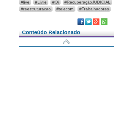
#live
#Livre
#Oi
#RecuperaçãoJUDICIAL
#reestruturacao
#telecom
#Trabalhadores
Facebook
Twitter
Google Plus
Conteúdo Relacionado
07/08/2026 - Notícias
Trabalhadores da Oi aprovam
parcelamento de rescisões
07/08/2026 - Notícias
Dia dos Pais: pai por vocação, pai
por missão
05/08/2026 - Notícias
Federações se reúnem com a Oi