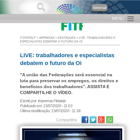
Webmail
MENU
FITRATELP
>
IMPRENSA
>
DESTAQUES
>
LIVE: TRABALHADORES E
ESPECIALISTAS DEBATEM O FUTURO DA OI
LIVE: trabalhadores e especialistas
debatem o futuro da Oi
"A união das Federações será essencial na
luta para preservar os empregos, os direitos e
benefícios dos trabalhadores”. ASSISTA E
COMPARTILHE O VÍDEO.
Escrito por: Imprensa Fitratelp
Publicado em: 15/07/2020 - 11:03
Última modificação: 15/07/2020 - 11:38
Facebook
Twitter
Google Plus
Compartilhe