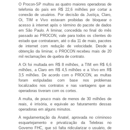
O Procon-SP multou as quatro maiores operadoras de
telefonia do país em R$ 22,6 milhões por cortar a
conexão de usuários. Por decisão da Justiça, Claro,
Oi, TIM e Vivo estavam proibidas de bloquear o
acesso à internet após o término do pacote de dados
em São Paulo. A liminar, concedida no final do mês
passado ao PROCON, vale para todos os clientes do
estado que contrataram, até o dia 11 de maio, pacotes
de internet com redução de velocidade. Desde a
obtenção da liminar, o PROCON recebeu mais de 20
mil reclamações de quebra de contrato.
A Oi foi multada em R$ 8 milhões, a TIM em R$ 6,6
milhões, a Claro em R$ 4,5 milhões e a Vivo em R$
3,5 milhões. De acordo com o PROCON, as multas
foram estipuladas com base nos problemas
localizados nos contratos e nas vantagens que as
operadoras tiveram com os cortes.
A multa, de pouco mais de menos de 30 milhões de
reais, é irrisória, e equivale ao faturamento dessas
operadoras em alguns minutos.
A regulamentação da Anatel, aprovada no criminoso
esquartejamento e privatização da Telebras no
Governo FHC, que só falta ridicularizar o usuário, de