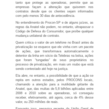
tanto que protege as operadoras, permite que as
empresas façam a alteração que quiserem nos
contratos desde que os clientes sejam informados
com pelo menos 30 dias de antecedência.
No entendimento do Procon-SP e de alguns juízes, as
regras da Anatel não podem, no entanto, ultrapassar o
Código de Defesa do Consumidor, que proíbe qualquer
mudança unilateral de contrato.
Quem critica o valor de um telefone no Brasil antes da
privatização se esquece que ele vinha com um pacote
de ações, que transformava automaticamente o
detentor da linha em sócio da Telebras na bolsa, ações
que foram “tungadas” de seus proprietários no
processo de privatização, em mais um roubo que está
sendo contestado até hoje na justiça.
Ela abre, no entanto, a possibilidade de que a ação se
repita em outros estados, pelos PROCONS locais,
chamando a atenção para a inutilidade gritante da
Anatel, que, das multas de 5,8 bilhões aplicadas entre
2008 e 2010 sobre as operadoras, só conseguiu
receber, efetivamente, até agora, cerca de 4% desse
valor, ou 250 milhões de reais.
Enquanto isso, pesquisa recente da União Geral de