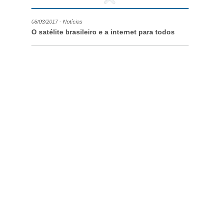
08/03/2017 - Notícias
O satélite brasileiro e a internet para todos
25/01/2017 - Notícias
Nossa Opinião – Não à criação da
TeleAlcaçuz
01/12/2016 - Notícias
Mudanças na LGT e falência da Oi
agravarão exclusão digital
22/11/2016 - Notícias
A Telegang está ativa e operante
01/07/2016 - Notícias
O serviço está caro e ruim? Você
ainda não viu nada