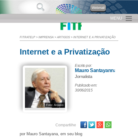
Webmail
MENU
FITRATELP
>
IMPRENSA
>
ARTIGOS
>
INTERNET E A PRIVATIZAÇÃO
Internet e a Privatização
Escrito por:
Mauro Santayanna
Jornalista
Publicado em:
30/06/2015
Foto: Arquivo
Facebook
Twitter
Google Plus
Compartilhe
por Mauro Santayana, em seu blog